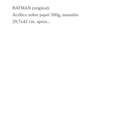
BATMAN (original)
Acrílico sobre papel 300g, tamanho
29,7x42 cm. aprox..
Este é o
ORIGINAL
.
Frete GRÁTIS
para qualquer lugar
do mundo.
Se quando chegar na tua casa não é o
que vc esperava, manda de volta que
te reembolso 100% do dinheiro. E
sem precisar explicar nada.
Lucas Ferreyra /
© Copyright 2021. All rights