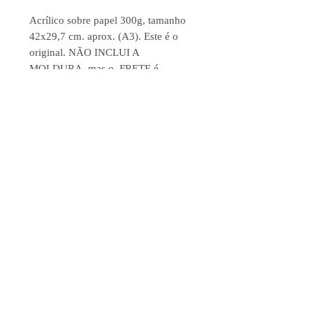
Acrílico sobre papel 300g, tamanho
42x29,7 cm. aprox. (A3). Este é o
original. NÃO INCLUI A
MOLDURA, mas o FRETE é
GRÁTIS para qualquer lugar do
mundo.
Se quando chegar na tua casa não é o
que vc esperava, manda de volta que
te reembolso 100% do dinheiro. E
sem precisar explicar nada.